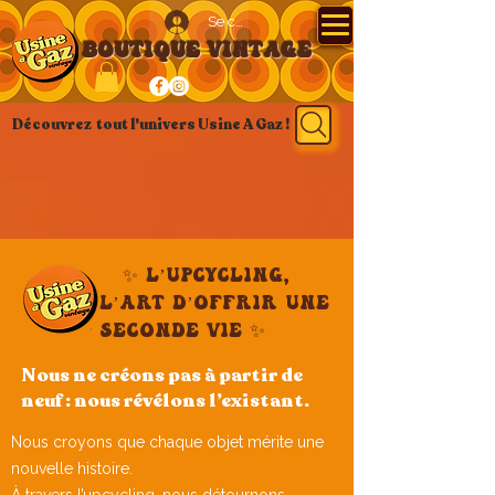
Se connecter
BOUTIQUE VINTAGE
Découvrez tout l'univers Usine A Gaz !
✨ L’upcycling,
l’art d’offrir une
seconde vie ✨
Nous ne créons pas à partir de
neuf : nous révélons l’existant.
Nous croyons que chaque objet mérite une
nouvelle histoire.