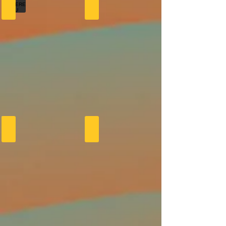
ETAGERE TUYAU
ARRIERE FORD VEDETTE
Piano Bar
Upclycling Tonneau de vin