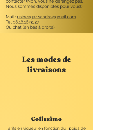
contacter (Non, vous ne dérangez pas.
Nous sommes disponibles pour vous!)
Mail :
usineagaz.sandra@gmail.com
Tel
06.18.16.91.27
Ou chat (en bas à droite)
Les modes de
livraisons
Colissimo
Tarifs en vigueur en fonction du poids de