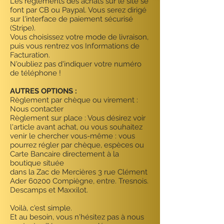
Les règlements des achats sur le site se
font par CB ou Paypal. Vous serez dirigé
sur l'interface de paiement sécurisé
(Stripe).
Vous choisissez votre mode de livraison,
puis vous rentrez vos Informations de
Facturation.
N'oubliez pas d'indiquer votre numéro
de téléphone !
AUTRES OPTIONS :
Règlement par chèque ou virement :
Nous contacter
Règlement sur place : Vous désirez voir
l'article avant achat, ou vous souhaitez
venir le chercher vous-même : vous
pourrez régler par chèque, espèces ou
Carte Bancaire directement à la
boutique située
dans la Zac de Mercières 3 rue Clément
Ader 60200 Compiègne, entre. Tresnois.
Descamps et Maxxilot.
Voilà, c'est simple.
Et au besoin, vous n'hésitez pas à nous