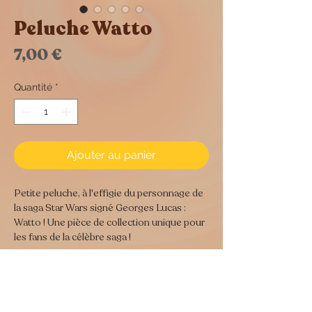
Peluche Watto
Prix
7,00 €
Quantité
*
Ajouter au panier
Petite peluche, à l'effigie du personnage de
la saga Star Wars signé Georges Lucas :
Watto ! Une pièce de collection unique pour
les fans de la célèbre saga !
Dimensions :
26 cm de haut
Poids : 10 gr