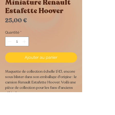
Miniature Renault
Estafette Hoover
Prix
25,00 €
Quantité
*
Ajouter au panier
Maquette de collection échelle 1/43, encore
sous blister dans son emballage d'origine : le
camion Renault Estafette Hoover. Voilà une
pièce de collection pour les fans d'anciens
véhicules.
Dimensions :
20 cm de long
11 cm de haut
7 cm de profondeur