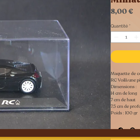
P
8,00 €
Quantité
*
Maquette de co
RC Voilà une pi
Dimensions :
14 cm de long
7 cm de haut
7,5 cm de pro
Poids : 100 gr
Tous nos objet
objets d’occas
ce titre, ils 
mieux en metta