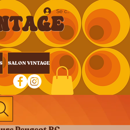
Se connecter
INTAGE
S
SALON VINTAGE
ure Peugeot RC