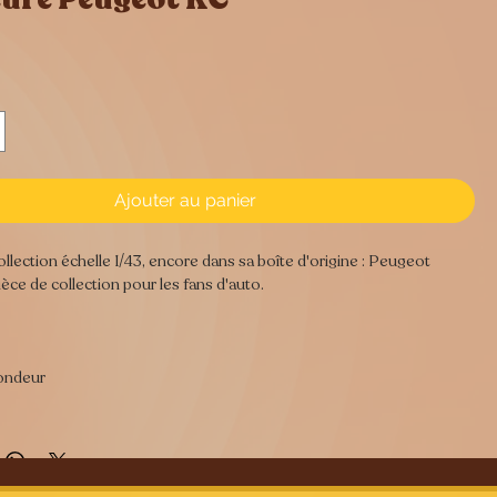
rix
Ajouter au panier
llection échelle 1/43, encore dans sa boîte d'origine : Peugeot
èce de collection pour les fans d'auto.
fondeur
s sont soit des objets anciens de brocante ou antiquités, soit des
ion plus ou moins récents, chiné partout en France et en Belgique. A
ont des marques du temps et d’usage que nous essayons de signaler au
nt plusieurs photos et en décrivant l’objet. Bien que nous