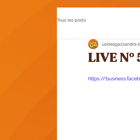
Tous les posts
usineagazsandra
2
LIVE N° 
https://business.fa