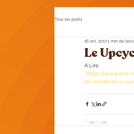
Tous les posts
16 oct. 2017
1 min de lect
Le Upcyc
A Lire 
https://www.eco-mo
les-initiatives-a-su