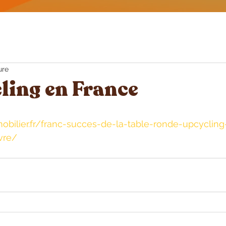
ure
ling en France
bilier.fr/franc-succes-de-la-table-ronde-upcycling
ivre/