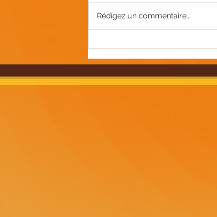
Rédigez un commentaire...
Explorez notre magasin
vintage dans l'Oise :
objets rétro et uniques