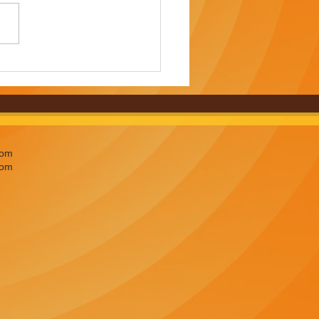
iègne. L’Usine à Gaz
nise une brocante où
 le client qui fixe le
com
com