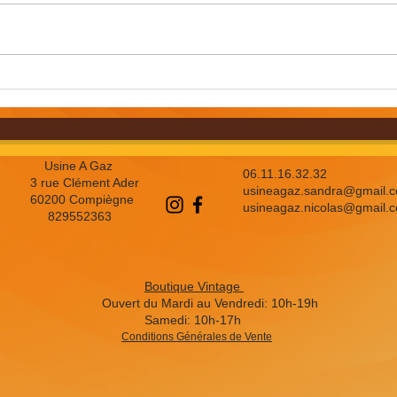
Le Monde de Sophie :
Comp
l'Usine à gaz, à
orga
Compiègne
c’est
prix
Usine A Gaz
06.11.16.32.32
3 rue Clément Ader
usineagaz.sandra@gmail.
60200 Compiègne
usineagaz.nicolas@gmail.
829552363
Boutique Vintage
Ouvert du Mardi au Vendredi: 10h-19h
Samedi: 10h-17h
Conditions Générales de Vente