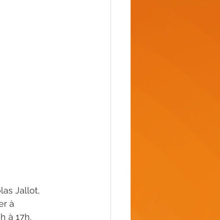
as Jallot, 
r à 
h à 17h.