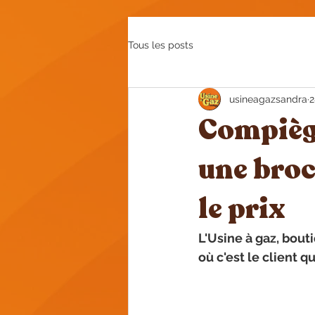
Tous les posts
usineagazsandra
2
Compiègn
une broca
le prix
L'Usine à gaz, bou
où c'est le client q