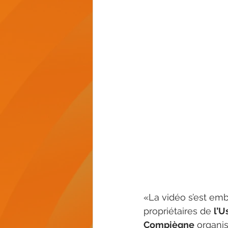
«La vidéo s’est emb
propriétaires de 
l’U
Compiègne
 organi