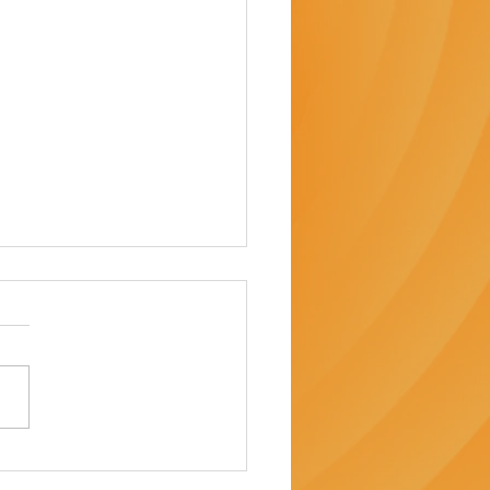
éballage marchand, la
ante des brocanteurs