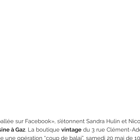
allée sur Facebook», s’étonnent Sandra Hulin et Nicol
sine à Gaz
. La boutique 
vintage
 du 3 rue Clément-Ade
se une opération “coup de balai”, samedi 20 mai de 10