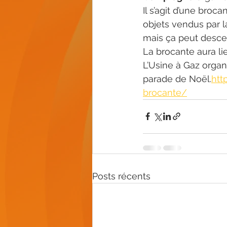
Il s’agit d’une broca
objets vendus par la
mais ça peut descen
La brocante aura li
L’Usine à Gaz organ
parade de Noël.
htt
brocante/
Posts récents