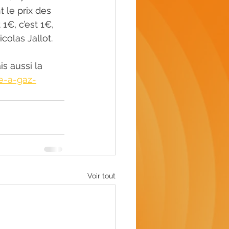
t le prix des 
1€, c’est 1€, 
colas Jallot.
s aussi la 
e-a-gaz-
Voir tout