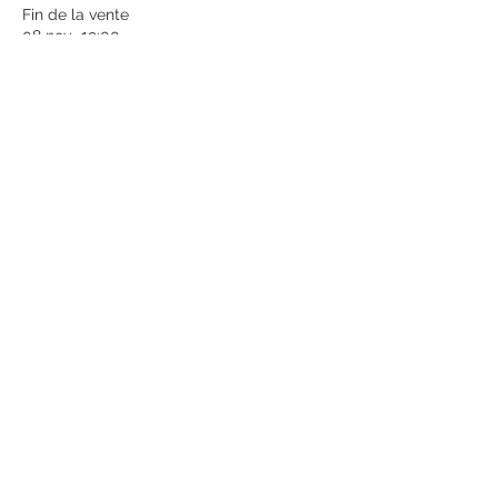
Fin de la vente
08 nov., 19:00
Plus d'info
Prix
6,00 €
Quantité
Total
0,00 €
Passer la commande