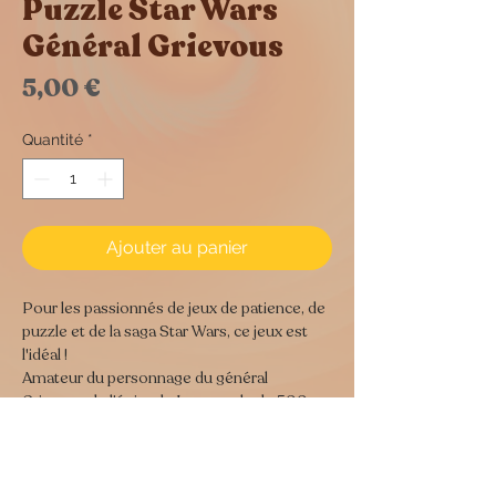
Puzzle Star Wars
Général Grievous
Prix
5,00 €
Quantité
*
Ajouter au panier
Pour les passionnés de jeux de patience, de
puzzle et de la saga Star Wars, ce jeux est
l'idéal !
Amateur du personnage du général
Griveous de l'épisode 1, ce puzzle de 500
pièces constituera une activité sympathique
et une déco pop culture dans le salon ou
dans la chambre !