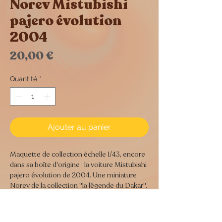
Norev Mistubishi
pajero évolution
2004
Prix
20,00 €
Quantité
*
Ajouter au panier
Maquette de collection échelle 1/43, encore
dans sa boîte d'origine : la voiture Mistubishi
pajero évolution de 2004. Une miniature
Norev de la collection "la légende du Dakar".
Voilà une pièce de collection pour les fans
d'auto.
Dimensions :