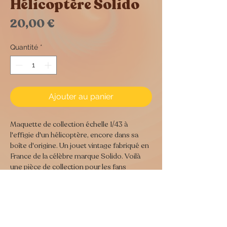
Hélicoptère Solido
Prix
20,00 €
Quantité
*
Ajouter au panier
Maquette de collection échelle 1/43 à
l'effigie d'un hélicoptère, encore dans sa
boîte d'origine. Un jouet vintage fabriqué en
France de la célèbre marque Solido. Voilà
une pièce de collection pour les fans
d'anciens véhicules.
Dimensions :
24 cm x 16,5 cm et 8,5 cm de haut
Poids : 200 gr
Tous nos objets sont soit des objets anciens