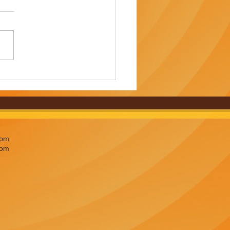
iègne. L’Usine à Gaz
nise une brocante où
 le client qui fixe le
com
com