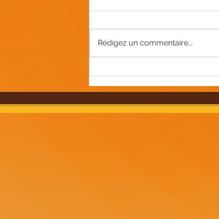
Rédigez un commentaire...
Explorez notre magasin
vintage dans l'Oise :
objets rétro et uniques