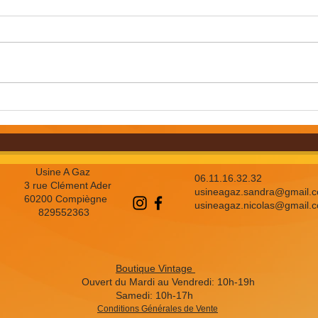
Le Monde de Sophie :
Comp
l'Usine à gaz, à
orga
Compiègne
c’est
prix
Usine A Gaz
06.11.16.32.32
3 rue Clément Ader
usineagaz.sandra@gmail.
60200 Compiègne
usineagaz.nicolas@gmail.
829552363
Boutique Vintage
Ouvert du Mardi au Vendredi: 10h-19h
Samedi: 10h-17h
Conditions Générales de Vente